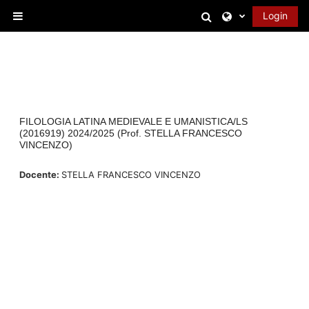
Vai al contenuto principale
Attiva/disattiva 
Login
Pannello laterale
FILOLOGIA LATINA MEDIEVALE E UMANISTICA/LS
(2016919) 2024/2025 (Prof. STELLA FRANCESCO
VINCENZO)
Docente:
STELLA FRANCESCO VINCENZO