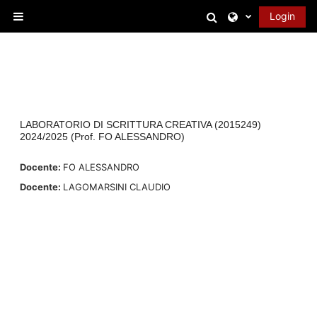
Vai al contenuto principale
Attiva/disattiva 
Login
Pannello laterale
LABORATORIO DI SCRITTURA CREATIVA (2015249)
2024/2025 (Prof. FO ALESSANDRO)
Docente:
FO ALESSANDRO
Docente:
LAGOMARSINI CLAUDIO