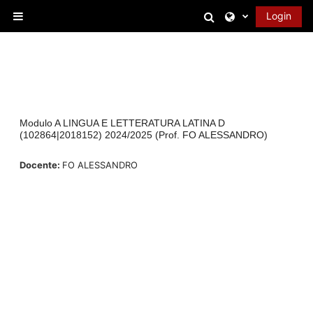
Vai al contenuto principale
Attiva/disattiva 
Login
Pannello laterale
Modulo A LINGUA E LETTERATURA LATINA D
(102864|2018152) 2024/2025 (Prof. FO ALESSANDRO)
Docente:
FO ALESSANDRO