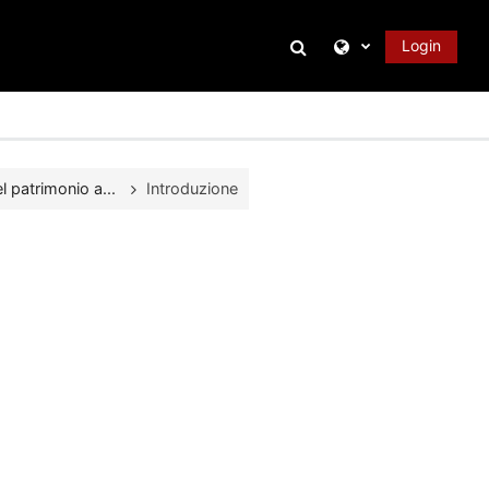
Attiva/disattiva inpu
Login
 patrimonio a...
Introduzione