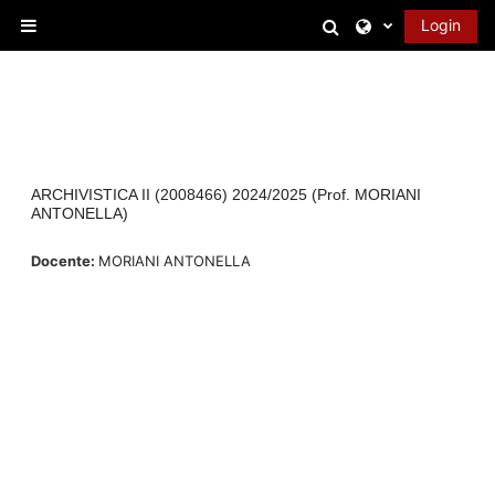
Vai al contenuto principale
Attiva/disattiva 
Login
Pannello laterale
ARCHIVISTICA II (2008466) 2024/2025 (Prof. MORIANI
ANTONELLA)
Docente:
MORIANI ANTONELLA