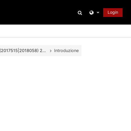
Attiva/disattiva inpu
Login
2017515|2018058) 2...
Introduzione