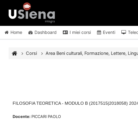
Vai al contenuto principale
Home
Dashboard
I miei corsi
Eventi
Tele
Corsi
Area Beni culturali, Formazione, Lettere, Lingu
FILOSOFIA TEORETICA - MODULO B (2017515|2018058) 2024/
Docente:
PICCARI PAOLO