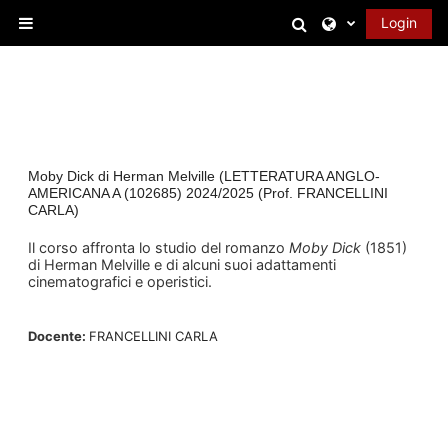
Vai al contenuto principale
Attiva/disattiva 
Login
Pannello laterale
Moby Dick di Herman Melville (LETTERATURA ANGLO-
AMERICANA A (102685) 2024/2025 (Prof. FRANCELLINI
CARLA)
Il corso affronta lo studio del romanzo
Moby Dick
(1851)
di Herman Melville e di alcuni suoi adattamenti
cinematografici e operistici.
Docente:
FRANCELLINI CARLA