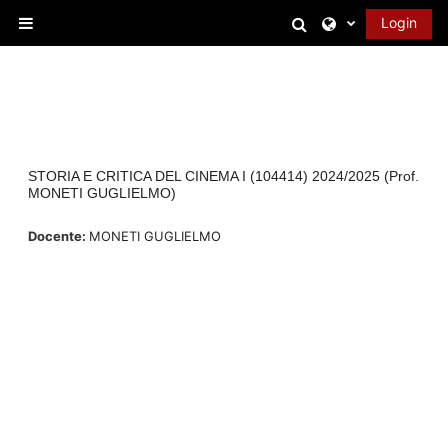
Vai al contenuto principale
Attiva/disattiva 
Login
Pannello laterale
STORIA E CRITICA DEL CINEMA I (104414) 2024/2025 (Prof.
MONETI GUGLIELMO)
Docente:
MONETI GUGLIELMO