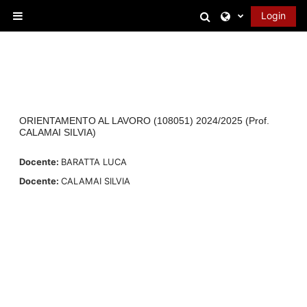
Vai al contenuto principale
Attiva/disattiva 
Login
Pannello laterale
ORIENTAMENTO AL LAVORO (108051) 2024/2025 (Prof.
CALAMAI SILVIA)
Docente:
BARATTA LUCA
Docente:
CALAMAI SILVIA