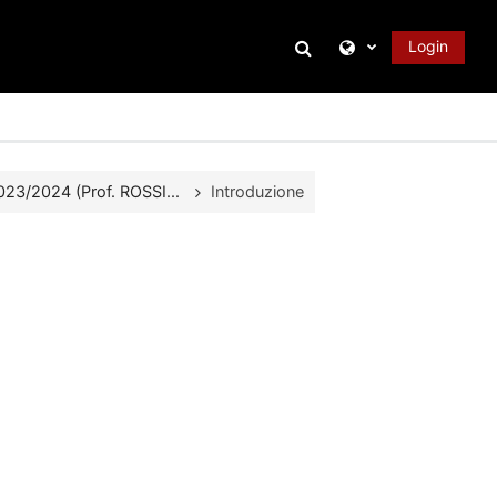
Attiva/disattiva inpu
Login
3/2024 (Prof. ROSSI...
Introduzione