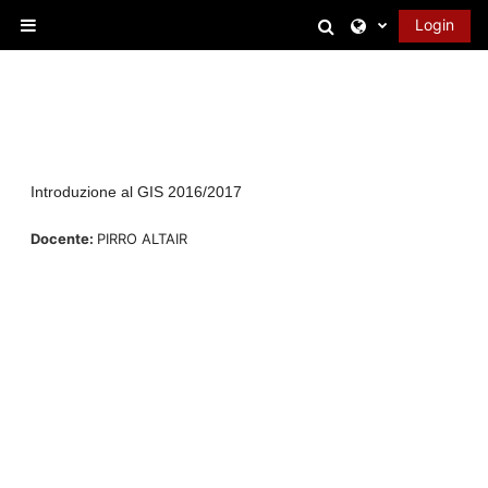
Vai al contenuto principale
Attiva/disattiva 
Login
Pannello laterale
Introduzione al GIS 2016/2017
Docente:
PIRRO ALTAIR