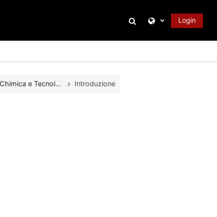
Attiva/disattiva inpu
Login
Chimica e Tecnol...
Introduzione