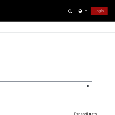
Attiva/disattiva inpu
Login
Espandi tutto