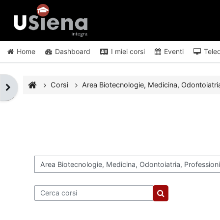
Vai al contenuto principale
Home
Dashboard
I miei corsi
Eventi
Tele
Corsi
Area Biotecnologie, Medicina, Odontoiatria
Apri il cassetto del blocco
Categorie di corso
Cerca corsi
Cerca corsi