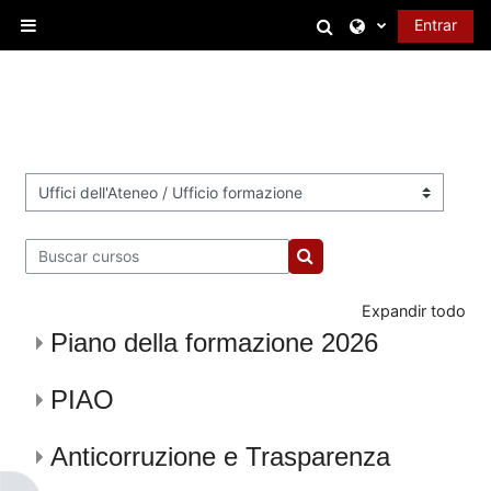
Salta al contenido principal
Selector de bús
Entrar
Panel lateral
Categorías
Buscar cursos
Buscar cursos
Expandir todo
Piano della formazione 2026
PIAO
Anticorruzione e Trasparenza