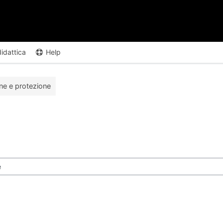
didattica
Help
one e protezione