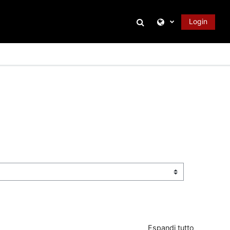
Attiva/disattiva inpu
Login
Espandi tutto