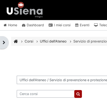
Vai al contenuto principale
Home
Dashboard
I miei corsi
Eventi
Tele
Corsi
Uffici dell'Ateneo
Servizio di prevenzi
Apri il cassetto del blocco
Categorie di corso
Cerca corsi
Cerca corsi