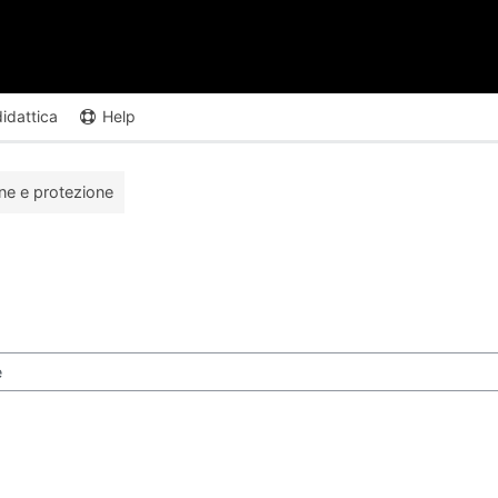
didattica
Help
one e protezione