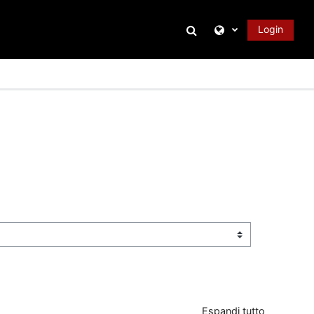
Attiva/disattiva inpu
Login
Espandi tutto