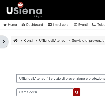
Vai al contenuto principale
Home
Dashboard
I miei corsi
Eventi
Tele
Corsi
Uffici dell'Ateneo
Servizio di prevenzi
Apri il cassetto del blocco
Categorie di corso
Cerca corsi
Cerca corsi