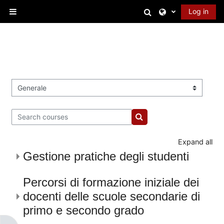
Skip to main content
Toggle search in
Log in
Side panel
Course categories
Search courses
Search courses
Expand all
Gestione pratiche degli studenti
Percorsi di formazione iniziale dei
docenti delle scuole secondarie di
primo e secondo grado