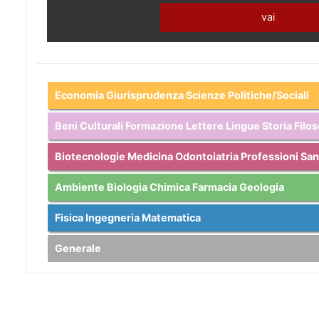
vai
Economia Giurisprudenza Scienze Politiche/Sociali
Beni Culturali Formazione Lettere Lingue Storia Filos
Biotecnologie Medicina Odontoiatria Professioni San
Ambiente Biologia Chimica Farmacia Geologia
Fisica Ingegneria Matematica
Generale