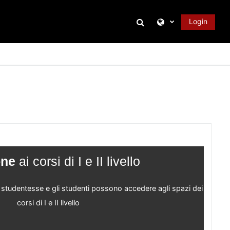
Attiva/disattiva inpu
Login
one
ai corsi di I e II livello
studentesse e gli studenti possono accedere agli spazi dei
corsi di I e II livello