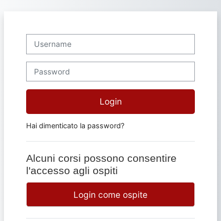
Vai al contenuto principale
Username
Password
Login
Hai dimenticato la password?
Alcuni corsi possono consentire
l'accesso agli ospiti
Login come ospite