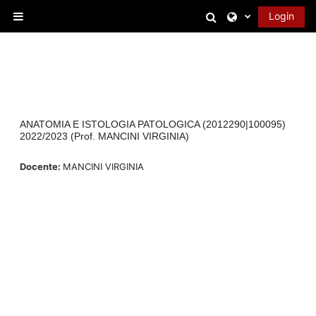
Vai al contenuto principale
Attiva/disattiva 
Login
Pannello laterale
ANATOMIA E ISTOLOGIA PATOLOGICA (2012290|100095)
2022/2023 (Prof. MANCINI VIRGINIA)
Docente:
MANCINI VIRGINIA