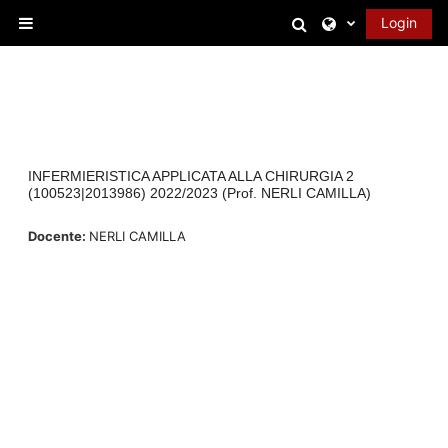
Vai al contenuto principale
Attiva/disattiva 
Login
Pannello laterale
INFERMIERISTICA APPLICATA ALLA CHIRURGIA 2
(100523|2013986) 2022/2023 (Prof. NERLI CAMILLA)
Docente:
NERLI CAMILLA