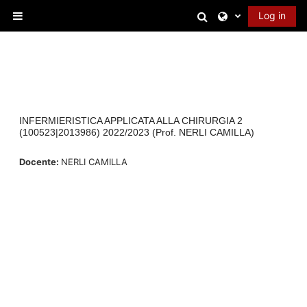
Skip to main content
Toggle search in
Log in
Side panel
INFERMIERISTICA APPLICATA ALLA CHIRURGIA 2
(100523|2013986) 2022/2023 (Prof. NERLI CAMILLA)
Docente:
NERLI CAMILLA