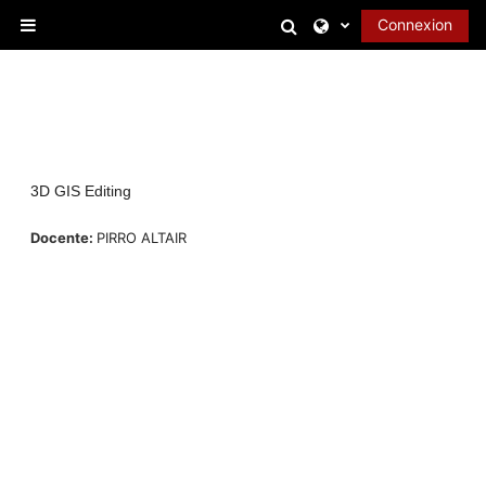
Passer au contenu principal
Activer/désactiver l
Connexion
Panneau latéral
3D GIS Editing
Docente:
PIRRO ALTAIR