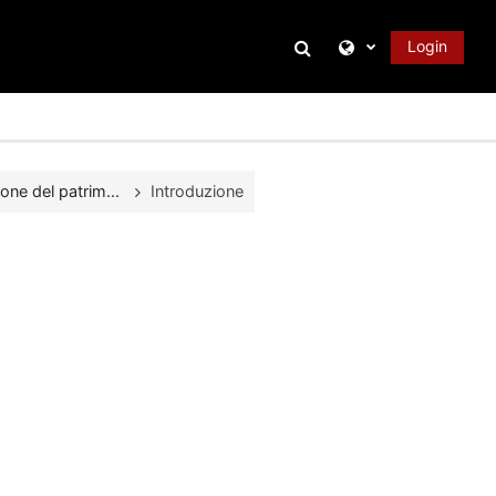
Attiva/disattiva inpu
Login
ne del patrim...
Introduzione