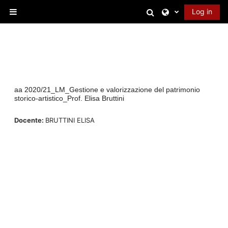
Skip to main content
Toggle search in
Log in
Side panel
aa 2020/21_LM_Gestione e valorizzazione del patrimonio
storico-artistico_Prof. Elisa Bruttini
Docente:
BRUTTINI ELISA