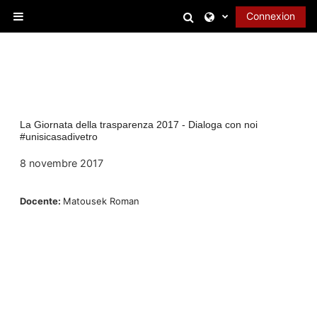
Passer au contenu principal
Activer/désactiver l
Connexion
Panneau latéral
La Giornata della trasparenza 2017 - Dialoga con noi
#unisicasadivetro
8 novembre 2017
Docente:
Matousek Roman