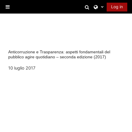
Skip to main content
Toggle search in
Log in
Side panel
Anticorruzione e Trasparenza: aspetti fondamentali del
pubblico agire quotidiano – seconda edizione (2017)
10 luglio 2017