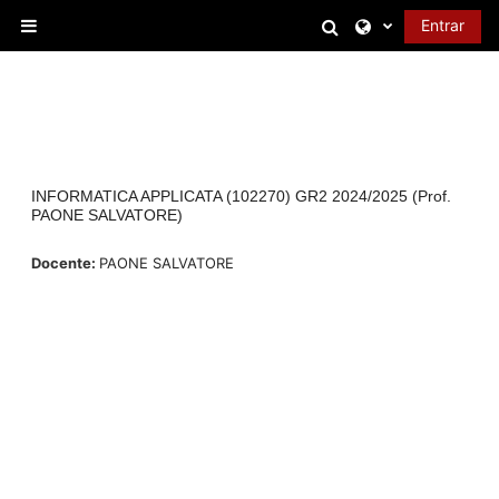
Salta al contenido principal
Selector de bús
Entrar
Panel lateral
INFORMATICA APPLICATA (102270) GR2 2024/2025 (Prof.
PAONE SALVATORE)
Docente:
PAONE SALVATORE