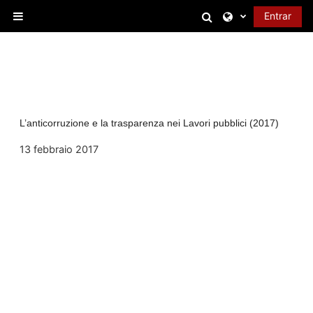
Salta al contenido principal
Selector de bús
Entrar
Panel lateral
L’anticorruzione e la trasparenza nei Lavori pubblici (2017)
13 febbraio 2017