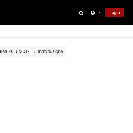
Attiva/disattiva inpu
Login
aurea 2016/2017
Introduzione