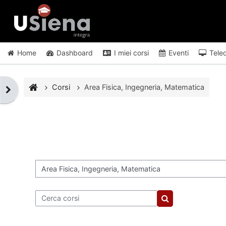
Vai al contenuto principale
Home
Dashboard
I miei corsi
Eventi
Tele
Corsi
Area Fisica, Ingegneria, Matematica
Apri il cassetto del blocco
Categorie di corso
Cerca corsi
Cerca corsi