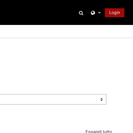
Attiva/disattiva inpu
Login
Espandi tutto