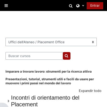
Salta al contenido principal
Selector de bús
Entrar
Panel lateral
Categorías
Buscar cursos
Buscar cursos
Imparare a trovare lavoro: strumenti per la ricerca attiva
Presentazioni, tutorial, strumenti utili e facili da usare per
muovere i primi passi nel mondo del lavoro
Expandir todo
Incontri di orientamento del
Placement