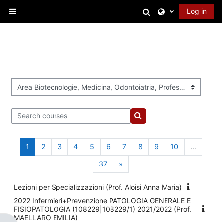
Skip to main content
Toggle search in
Log in
Side panel
Course categories
Search courses
Search courses
Page 1
Page 2
Page 3
Page 4
Page 5
Page 6
Page 7
Page 8
Page 9
Page 10
1
2
3
4
5
6
7
8
9
10
…
Page 37
Next page
37
»
Lezioni per Specializzazioni (Prof. Aloisi Anna Maria)
2022 Infermieri+Prevenzione PATOLOGIA GENERALE E
FISIOPATOLOGIA (108229|108229/1) 2021/2022 (Prof.
MAELLARO EMILIA)