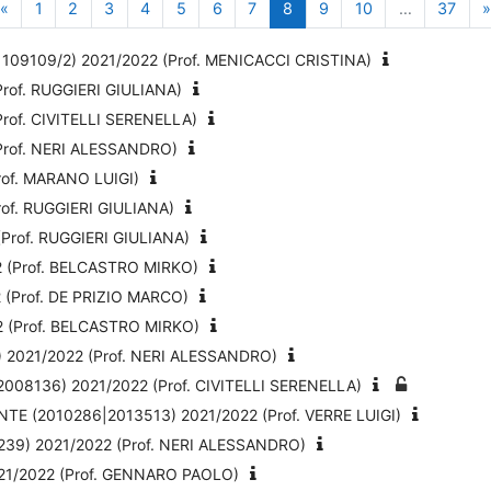
Pagina precedente
Pagina 1
Pagina 2
Pagina 3
Pagina 4
Pagina 5
Pagina 6
Pagina 7
Pagina 8
Pagina 9
Pagina 10
Pagi
«
1
2
3
4
5
6
7
8
9
10
…
37
09109/2) 2021/2022 (Prof. MENICACCI CRISTINA)
rof. RUGGIERI GIULIANA)
rof. CIVITELLI SERENELLA)
Prof. NERI ALESSANDRO)
of. MARANO LUIGI)
of. RUGGIERI GIULIANA)
Prof. RUGGIERI GIULIANA)
 (Prof. BELCASTRO MIRKO)
(Prof. DE PRIZIO MARCO)
 (Prof. BELCASTRO MIRKO)
2021/2022 (Prof. NERI ALESSANDRO)
08136) 2021/2022 (Prof. CIVITELLI SERENELLA)
E (2010286|2013513) 2021/2022 (Prof. VERRE LUIGI)
39) 2021/2022 (Prof. NERI ALESSANDRO)
1/2022 (Prof. GENNARO PAOLO)