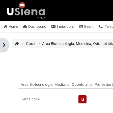
Vai al contenuto principale
Home
Dashboard
I miei corsi
Eventi
Tele
Corsi
Area Biotecnologie, Medicina, Odontoiatria
Apri il cassetto del blocco
Categorie di corso
Cerca corsi
Cerca corsi