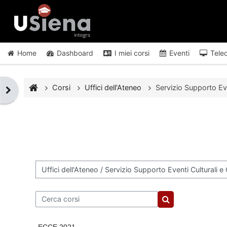
Vai al contenuto principale
Home
Dashboard
I miei corsi
Eventi
Tele
Corsi
Uffici dell'Ateneo
Servizio Supporto Eve
Apri il cassetto del blocco
Categorie di corso
Cerca corsi
Cerca corsi
ECCE 2021