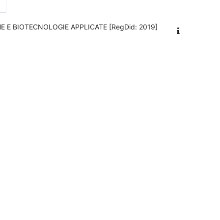
na 34
Pagina successiva
»
HE E BIOTECNOLOGIE APPLICATE [RegDid: 2019]