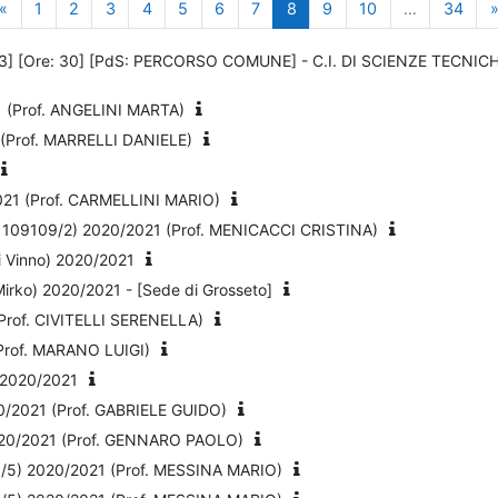
Pagina precedente
Pagina 1
Pagina 2
Pagina 3
Pagina 4
Pagina 5
Pagina 6
Pagina 7
Pagina 8
Pagina 9
Pagina 10
Pagi
«
1
2
3
4
5
6
7
8
9
10
…
34
] [Ore: 30] [PdS: PERCORSO COMUNE] - C.I. DI SCIENZE TECNIC
(Prof. ANGELINI MARTA)
(Prof. MARRELLI DANIELE)
21 (Prof. CARMELLINI MARIO)
09109/2) 2020/2021 (Prof. MENICACCI CRISTINA)
li Vinno) 2020/2021
 Mirko) 2020/2021 - [Sede di Grosseto]
rof. CIVITELLI SERENELLA)
rof. MARANO LUIGI)
) 2020/2021
/2021 (Prof. GABRIELE GUIDO)
20/2021 (Prof. GENNARO PAOLO)
5) 2020/2021 (Prof. MESSINA MARIO)