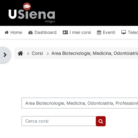
Vai al contenuto principale
Home
Dashboard
I miei corsi
Eventi
Tele
Corsi
Area Biotecnologie, Medicina, Odontoiatria
Apri il cassetto del blocco
Categorie di corso
Cerca corsi
Cerca corsi