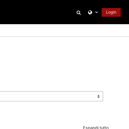
Attiva/disattiva inpu
Login
Espandi tutto