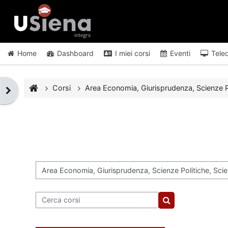
Vai al contenuto principale
Home
Dashboard
I miei corsi
Eventi
Tele
Corsi
Area Economia, Giurisprudenza, Scienze Pol
Apri il cassetto del blocco
Categorie di corso
Cerca corsi
Cerca corsi