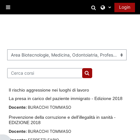
Vai al contenuto principale
Attiva/disattiva 
Login
Pannello laterale
Categorie di corso
Cerca corsi
Cerca corsi
Il rischio aggressione nei luoghi di lavoro
La presa in carico del paziente immigrato - Edizione 2018
Docente:
BURACCHI TOMMASO
Prevenzione della corruzione e dell'illegalità in sanità -
EDIZIONE 2018
Docente:
BURACCHI TOMMASO
Docente:
FERRETTI FABIO